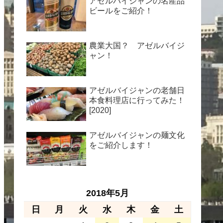
アゼルバイジャンの名産品
ビールをご紹介！
農業大国？ アゼルバイジ
ャン！
アゼルバイジャンの老舗日
本食料理店に行ってみた！
[2020]
アゼルバイジャンの麺文化
をご紹介します！
2018年5月
日
月
火
水
木
金
土