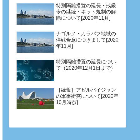
特別隔離措置の延長・戒厳
令の継続・ネット規制の解
除について[2020年11月]
ナゴルノ・カラバフ地域の
停戦合意につきまして[2020
年11月]
特別隔離措置の延長につい
て（2020年12月1日まで）
［続報］アゼルバイジャン
の軍事衝突について[2020年
10月時点]