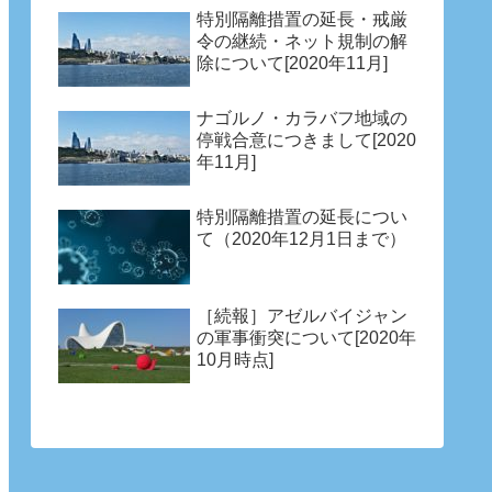
特別隔離措置の延長・戒厳
令の継続・ネット規制の解
除について[2020年11月]
ナゴルノ・カラバフ地域の
停戦合意につきまして[2020
年11月]
特別隔離措置の延長につい
て（2020年12月1日まで）
［続報］アゼルバイジャン
の軍事衝突について[2020年
10月時点]