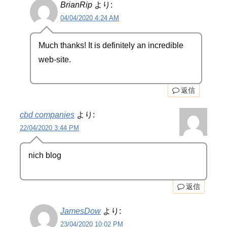
BrianRip
より:
04/04/2020 4:24 AM
Much thanks! It is definitely an incredible
web-site.
返信
cbd companies
より:
22/04/2020 3:44 PM
nich blog
返信
JamesDow
より:
23/04/2020 10:02 PM