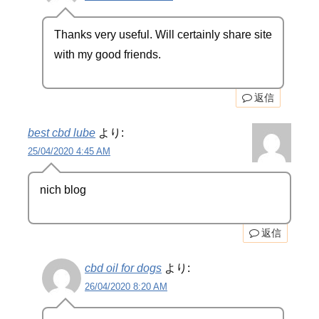
Thanks very useful. Will certainly share site
with my good friends.
返信
best cbd lube
より:
25/04/2020 4:45 AM
nich blog
返信
cbd oil for dogs
より:
26/04/2020 8:20 AM