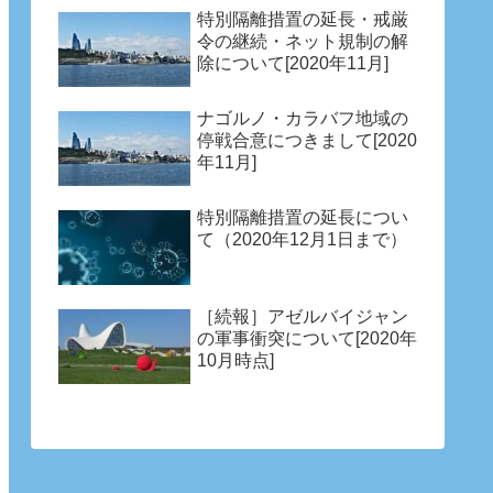
特別隔離措置の延長・戒厳
令の継続・ネット規制の解
除について[2020年11月]
ナゴルノ・カラバフ地域の
停戦合意につきまして[2020
年11月]
特別隔離措置の延長につい
て（2020年12月1日まで）
［続報］アゼルバイジャン
の軍事衝突について[2020年
10月時点]