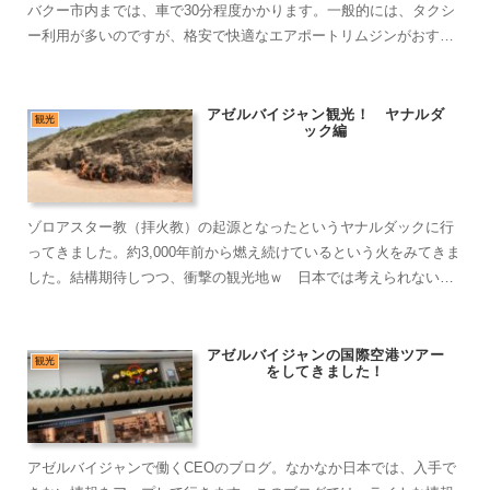
バクー市内までは、車で30分程度かかります。一般的には、タクシ
ー利用が多いのですが、格安で快適なエアポートリムジンがおすす
めです。
アゼルバイジャン観光！ ヤナルダ
観光
ック編
ゾロアスター教（拝火教）の起源となったというヤナルダックに行
ってきました。約3,000年前から燃え続けているという火をみてきま
した。結構期待しつつ、衝撃の観光地ｗ 日本では考えられない自
然になっている状態が逆に新鮮です。ぜひ、アゼルバイジャンに来
たときには、訪れてみてください。
アゼルバイジャンの国際空港ツアー
観光
をしてきました！
アゼルバイジャンで働くCEOのブログ。なかなか日本では、入手で