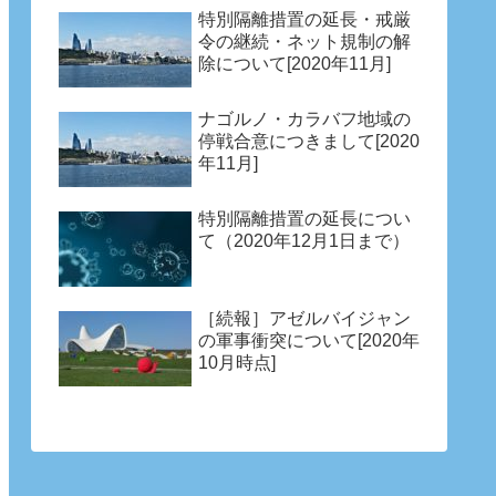
特別隔離措置の延長・戒厳
令の継続・ネット規制の解
除について[2020年11月]
ナゴルノ・カラバフ地域の
停戦合意につきまして[2020
年11月]
特別隔離措置の延長につい
て（2020年12月1日まで）
［続報］アゼルバイジャン
の軍事衝突について[2020年
10月時点]