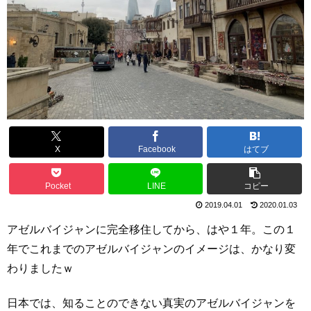
X
Facebook
はてブ
Pocket
LINE
コピー
2019.04.01
2020.01.03
アゼルバイジャンに完全移住してから、はや１年。この１
年でこれまでのアゼルバイジャンのイメージは、かなり変
わりましたｗ
日本では、知ることのできない真実のアゼルバイジャンを