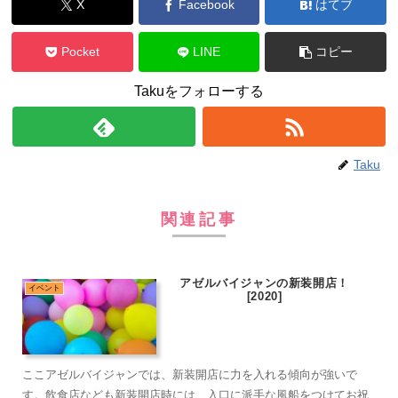
X
Facebook
はてブ
Pocket
LINE
コピー
Takuをフォローする
Taku
関連記事
アゼルバイジャンの新装開店！
イベント
[2020]
ここアゼルバイジャンでは、新装開店に力を入れる傾向が強いで
す。飲食店なども新装開店時には、入口に派手な風船をつけてお祝