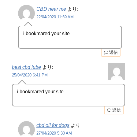
CBD near me
より:
22/04/2020 11:59 AM
i bookmared your site
返信
best cbd lube
より:
25/04/2020 6:41 PM
i bookmared your site
返信
cbd oil for dogs
より:
27/04/2020 5:30 AM