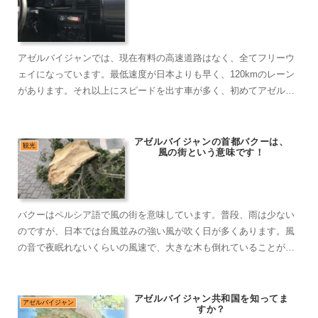
アゼルバイジャンでは、現在有料の高速道路はなく、全てフリーウ
ェイになっています。最低速度が日本よりも早く、120kmのレーン
があります。それ以上にスピードを出す車が多く、初めてアゼルバ
イジャンに来た人には、ちょっと驚かれます。市内中心部は、整備
されて利用しやすい道路です。
アゼルバイジャンの首都バクーは、
観光
風の街という意味です！
バクーはペルシア語で風の街を意味しています。普段、雨は少ない
のですが、日本では台風並みの強い風が吹く日が多くあります。風
の音で夜眠れないくらいの風速で、大きな木も倒れていることがあ
ります。風の強い日には、気をつけて生活をしましょう。
アゼルバイジャン共和国を知ってま
アゼルバイジャン
すか？