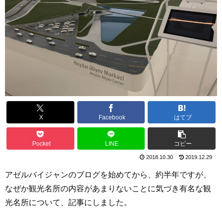
X
Facebook
はてブ
Pocket
LINE
コピー
2018.10.30
2019.12.29
アゼルバイジャンのブログを始めてから、約半年ですが、
なぜか観光名所の内容があまりないことに気づき有名な観
光名所について、記事にしました。