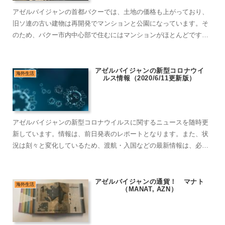
アゼルバイジャンの首都バクーでは、土地の価格も上がっており、
旧ソ連の古い建物は再開発でマンションと公園になっています。そ
のため、バクー市内中心部で住むにはマンションがほとんどです。
外装は綺麗で、内装もリフォームしているので問題ありませんが、
インフラが脆弱なのが弱点です。
アゼルバイジャンの新型コロナウイ
海外生活
ルス情報（2020/6/11更新版）
アゼルバイジャンの新型コロナウイルスに関するニュースを随時更
新しています。情報は、前日発表のレポートとなります。また、状
況は刻々と変化しているため、渡航・入国などの最新情報は、必ず
対象となる大使館・外務省などのホームページを確認ください。
アゼルバイジャンの通貨！ マナト
海外生活
（MANAT, AZN）