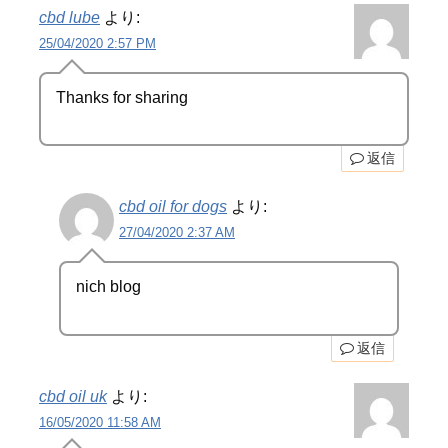
cbd lube
より:
25/04/2020 2:57 PM
Thanks for sharing
返信
cbd oil for dogs
より:
27/04/2020 2:37 AM
nich blog
返信
cbd oil uk
より:
16/05/2020 11:58 AM