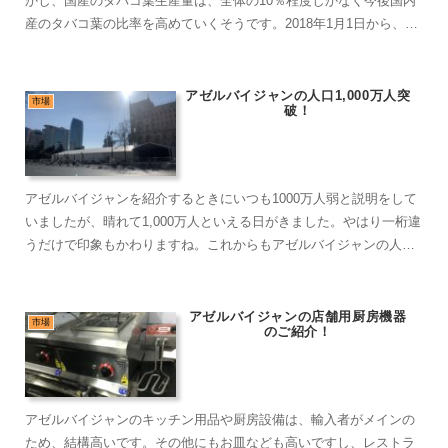
かし、国産のタバコ葉生産量は、全体の10％程度しかなく今後国内
産のタバコ葉の比率を高めていくそうです。2018年1月1日から、ア
ゼルバイジャン国内の禁煙法案が施行されましたが、今はゆるくな
っています。
アゼルバイジャンの人口1,000万人突
市場
破！
アゼルバイジャンを紹介するときにいつも1000万人弱と説明をして
いましたが、晴れて1,000万人といえる日がきました。やはり一桁違
うだけで印象もかわりますね。これからもアゼルバイジャンの人口
は伸びていくでしょう。
アゼルバイジャンの店舗用厨房機器
市場
のご紹介！
アゼルバイジャンのキッチン用品や厨房設備は、輸入者がメインの
ため、結構高いです。その他にもお皿なども高いですし、レストラ