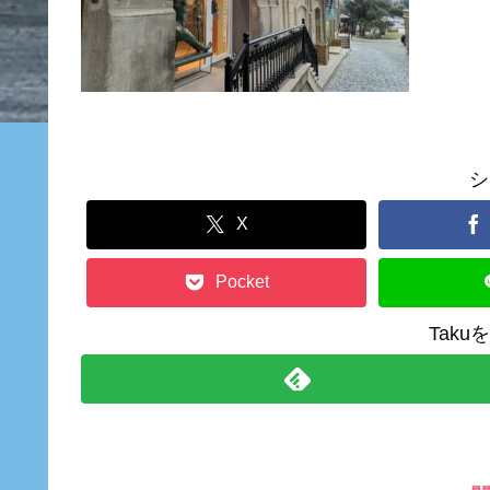
シ
X
Pocket
Tak