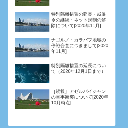
特別隔離措置の延長・戒厳
令の継続・ネット規制の解
除について[2020年11月]
ナゴルノ・カラバフ地域の
停戦合意につきまして[2020
年11月]
特別隔離措置の延長につい
て（2020年12月1日まで）
［続報］アゼルバイジャン
の軍事衝突について[2020年
10月時点]