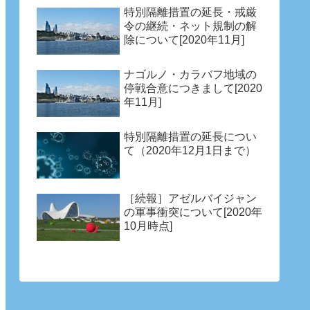
特別隔離措置の延長・戒厳
令の継続・ネット規制の解
除について[2020年11月]
ナゴルノ・カラバフ地域の
停戦合意につきまして[2020
年11月]
特別隔離措置の延長につい
て（2020年12月1日まで）
［続報］アゼルバイジャン
の軍事衝突について[2020年
10月時点]