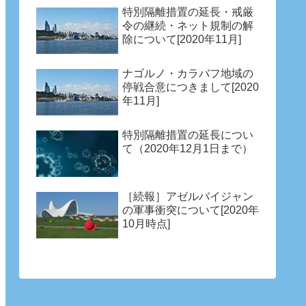
特別隔離措置の延長・戒厳
令の継続・ネット規制の解
除について[2020年11月]
ナゴルノ・カラバフ地域の
停戦合意につきまして[2020
年11月]
特別隔離措置の延長につい
て（2020年12月1日まで）
［続報］アゼルバイジャン
の軍事衝突について[2020年
10月時点]