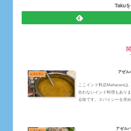
Tak
アゼル
レストラン
ここインド料店Maharan
合わないインド料理もあり
る味です。スパイシーを求
アゼルバ
レストラン