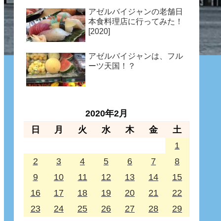
アゼルバイジャンの老舗日
本食料理店に行ってみた！
[2020]
アゼルバイジャンは、フル
ーツ天国！？
2020年2月
日
月
火
水
木
金
土
1
2
3
4
5
6
7
8
9
10
11
12
13
14
15
16
17
18
19
20
21
22
23
24
25
26
27
28
29