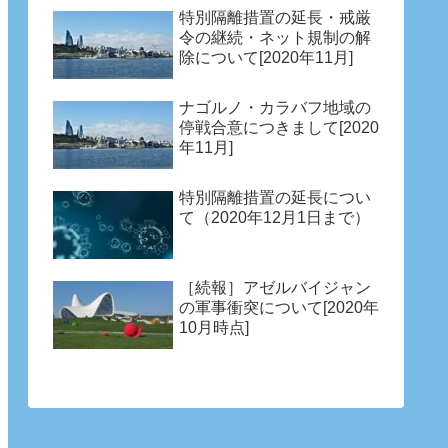
特別隔離措置の延長・戒厳
令の継続・ネット規制の解
除について[2020年11月]
ナゴルノ・カラバフ地域の
停戦合意につきまして[2020
年11月]
特別隔離措置の延長につい
て（2020年12月1日まで）
［続報］アゼルバイジャン
の軍事衝突について[2020年
10月時点]