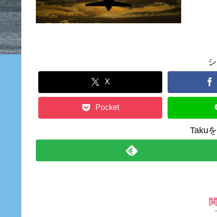
シ
X
Pocket
Tak