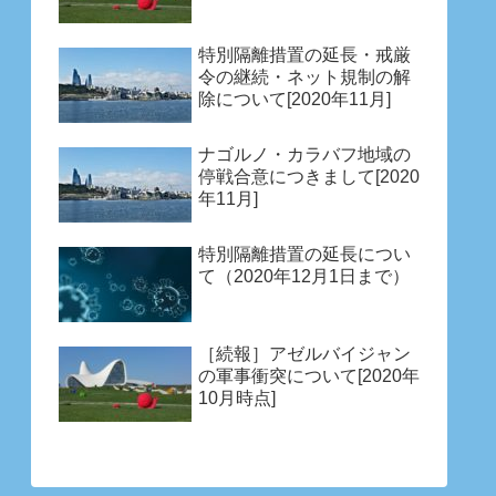
特別隔離措置の延長・戒厳
令の継続・ネット規制の解
除について[2020年11月]
ナゴルノ・カラバフ地域の
停戦合意につきまして[2020
年11月]
特別隔離措置の延長につい
て（2020年12月1日まで）
［続報］アゼルバイジャン
の軍事衝突について[2020年
10月時点]