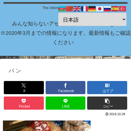
The information of Azerbaijan
みんな知らないアゼルバイジャン情報 Blog！
※2020年3月までの情報になります。最新情報もご確認
ください
パン
X
Facebook
はてブ
Pocket
LINE
コピー
2019.10.28