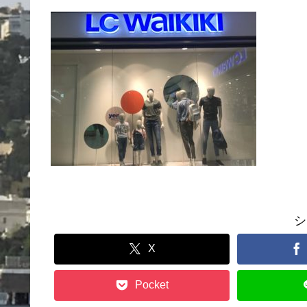
シ
X
Pocket