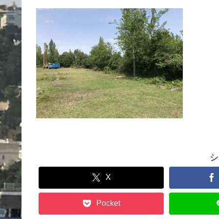
シ
X
Pocket