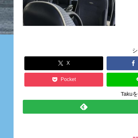
シ
X
Pocket
Tak