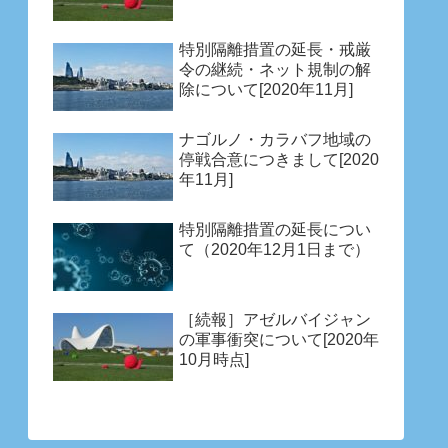
特別隔離措置の延長・戒厳
令の継続・ネット規制の解
除について[2020年11月]
ナゴルノ・カラバフ地域の
停戦合意につきまして[2020
年11月]
特別隔離措置の延長につい
て（2020年12月1日まで）
［続報］アゼルバイジャン
の軍事衝突について[2020年
10月時点]