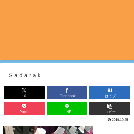
Sadarak
X
Facebook
はてブ
Pocket
LINE
コピー
2019.10.25