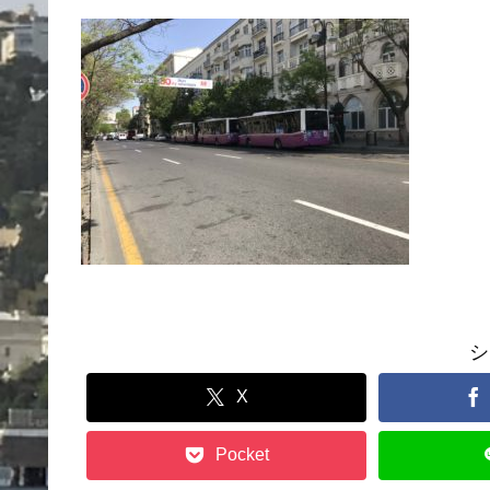
シ
X
Pocket