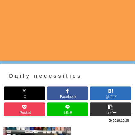
Daily necessities
X
Facebook
はてブ
Pocket
LINE
コピー
2019.10.25