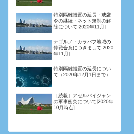
特別隔離措置の延長・戒厳
令の継続・ネット規制の解
除について[2020年11月]
ナゴルノ・カラバフ地域の
停戦合意につきまして[2020
年11月]
特別隔離措置の延長につい
て（2020年12月1日まで）
［続報］アゼルバイジャン
の軍事衝突について[2020年
10月時点]