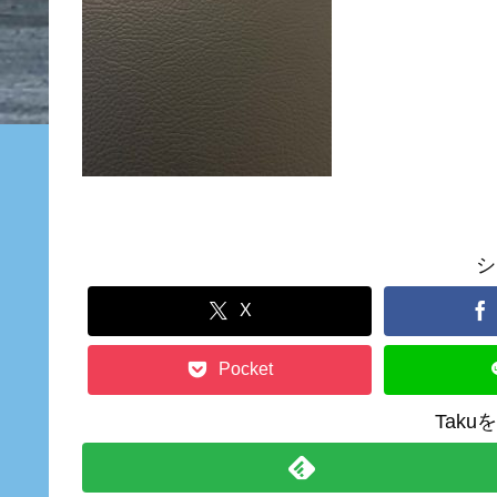
シ
X
Pocket
Tak