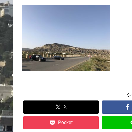
シ
X
Pocket